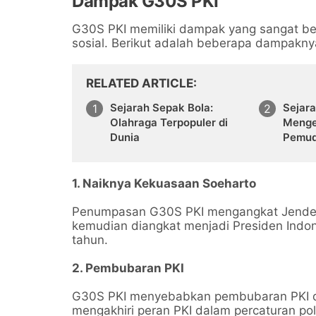
Dampak G30S PKI
G30S PKI memiliki dampak yang sangat bes
sosial. Berikut adalah beberapa dampakny
RELATED ARTICLE
Sejarah Sepak Bola:
Sejar
Olahraga Terpopuler di
Menge
Dunia
Pemud
1. Naiknya Kekuasaan Soeharto
Penumpasan G30S PKI mengangkat Jendera
kemudian diangkat menjadi Presiden Indo
tahun.
2. Pembubaran PKI
G30S PKI menyebabkan pembubaran PKI dan
mengakhiri peran PKI dalam percaturan poli