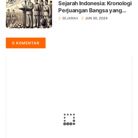
Sejarah Indonesia: Kronologi
Perjuangan Bangsa yang
Menakjubkan
SEJARAH
JUN 30, 2024
0 KOMENTAR