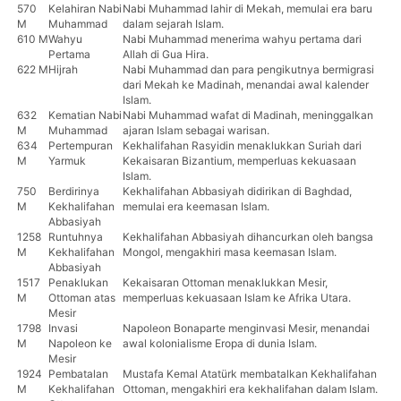
570
Kelahiran Nabi
Nabi Muhammad lahir di Mekah, memulai era baru
M
Muhammad
dalam sejarah Islam.
610 M
Wahyu
Nabi Muhammad menerima wahyu pertama dari
Pertama
Allah di Gua Hira.
622 M
Hijrah
Nabi Muhammad dan para pengikutnya bermigrasi
dari Mekah ke Madinah, menandai awal kalender
Islam.
632
Kematian Nabi
Nabi Muhammad wafat di Madinah, meninggalkan
M
Muhammad
ajaran Islam sebagai warisan.
634
Pertempuran
Kekhalifahan Rasyidin menaklukkan Suriah dari
M
Yarmuk
Kekaisaran Bizantium, memperluas kekuasaan
Islam.
750
Berdirinya
Kekhalifahan Abbasiyah didirikan di Baghdad,
M
Kekhalifahan
memulai era keemasan Islam.
Abbasiyah
1258
Runtuhnya
Kekhalifahan Abbasiyah dihancurkan oleh bangsa
M
Kekhalifahan
Mongol, mengakhiri masa keemasan Islam.
Abbasiyah
1517
Penaklukan
Kekaisaran Ottoman menaklukkan Mesir,
M
Ottoman atas
memperluas kekuasaan Islam ke Afrika Utara.
Mesir
1798
Invasi
Napoleon Bonaparte menginvasi Mesir, menandai
M
Napoleon ke
awal kolonialisme Eropa di dunia Islam.
Mesir
1924
Pembatalan
Mustafa Kemal Atatürk membatalkan Kekhalifahan
M
Kekhalifahan
Ottoman, mengakhiri era kekhalifahan dalam Islam.