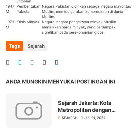
Ottoman
1947
Pembentukan
Negara Pakistan didirikan sebagai negara mayoritas
M
Pakistan
Muslim, memicu gerakan kemerdekaan di dunia
Muslim.
1973
Krisis Minyak
Negara-negara pengekspor minyak Muslim
M
menaikkan harga minyak, yang berdampak
signifikan pada perekonomian global
Tags
Sejarah
ANDA MUNGKIN MENYUKAI POSTINGAN INI
Sejarah Jakarta: Kota
Metropolitan dengan
Sejarah Panjang dan Kaya
SEJARAH
JUL 01, 2024