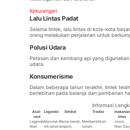
Kekurangan
Lalu Lintas Padat
Selama Imlek, lalu lintas di kota-kota bes
orang melakukan perjalanan untuk berkum
Polusi Udara
Petasan dan kembang api yang digunakan s
udara.
Konsumerisme
Dalam beberapa tahun terakhir, Imlek tela
berlebihan pada belanja dan pemberian ha
Informasi Lengk
Asal-
Legenda
Simbol
Tradisi
makanan
usul
khas
Legenda
Menolak
Warna merah,
Membersihkan
Jiaozi,
Nian
roh jahat
lampion,
rumah,
Nian Gao