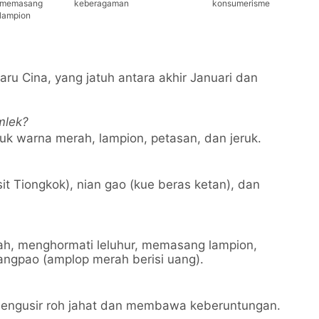
memasang
keberagaman
konsumerisme
lampion
ru Cina, yang jatuh antara akhir Januari dan
mlek?
k warna merah, lampion, petasan, dan jeruk.
it Tiongkok), nian gao (kue beras ketan), dan
ah, menghormati leluhur, memasang lampion,
angpao (amplop merah berisi uang).
mengusir roh jahat dan membawa keberuntungan.