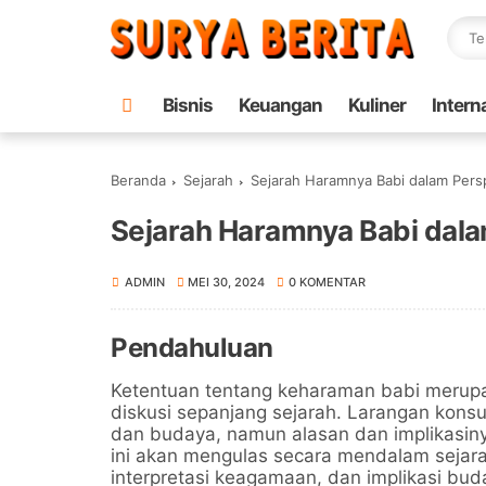
Bisnis
Keuangan
Kuliner
Intern
Beranda
Sejarah
Sejarah Haramnya Babi dalam Pers
Sejarah Haramnya Babi dal
ADMIN
MEI 30, 2024
0 KOMENTAR
Pendahuluan
Ketentuan tentang keharaman babi merupa
diskusi sepanjang sejarah. Larangan kon
dan budaya, namun alasan dan implikasinya
ini akan mengulas secara mendalam sejar
interpretasi keagamaan, dan implikasi buda