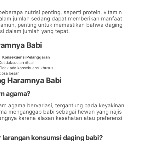
eberapa nutrisi penting, seperti protein, vitamin
 dalam jumlah sedang dapat memberikan manfaat
 Namun, penting untuk memastikan bahwa daging
i dalam jumlah yang tepat.
ramnya Babi
Konsekuensi Pelanggaran
Ketidaksucian ritual
Tidak ada konsekuensi khusus
Dosa besar
ng Haramnya Babi
am agama?
am agama bervariasi, tergantung pada keyakinan
ama menganggap babi sebagai hewan yang najis
rangnya karena alasan kesehatan atau preferensi
r larangan konsumsi daging babi?