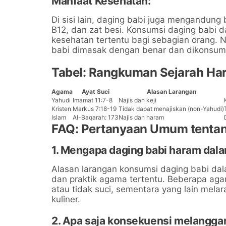
Manfaat Kesehatan:
Di sisi lain, daging babi juga mengandung b
B12, dan zat besi. Konsumsi daging babi
kesehatan tertentu bagi sebagian orang.
babi dimasak dengan benar dan dikonsums
Tabel: Rangkuman Sejarah Ha
Agama
Ayat Suci
Alasan Larangan
Yahudi
Imamat 11:7-8
Najis dan keji
Kristen
Markus 7:18-19
Tidak dapat menajiskan (non-Yahudi)
Islam
Al-Baqarah: 173
Najis dan haram
FAQ: Pertanyaan Umum tenta
1. Mengapa daging babi haram dal
Alasan larangan konsumsi daging babi dal
dan praktik agama tertentu. Beberapa ag
atau tidak suci, sementara yang lain mela
kuliner.
2. Apa saja konsekuensi melangga