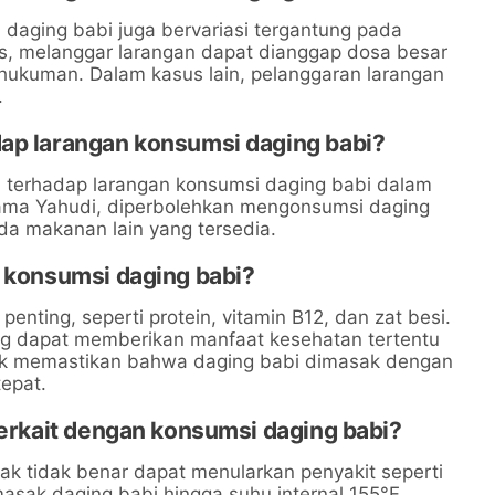
daging babi juga bervariasi tergantung pada
, melanggar larangan dapat dianggap dosa besar
hukuman. Dalam kasus lain, pelanggaran larangan
.
dap larangan konsumsi daging babi?
 terhadap larangan konsumsi daging babi dalam
gama Yahudi, diperbolehkan mengonsumsi daging
da makanan lain yang tersedia.
i konsumsi daging babi?
nting, seperti protein, vitamin B12, dan zat besi.
g dapat memberikan manfaat kesehatan tertentu
tuk memastikan bahwa daging babi dimasak dengan
epat.
terkait dengan konsumsi daging babi?
k tidak benar dapat menularkan penyakit seperti
masak daging babi hingga suhu internal 155°F