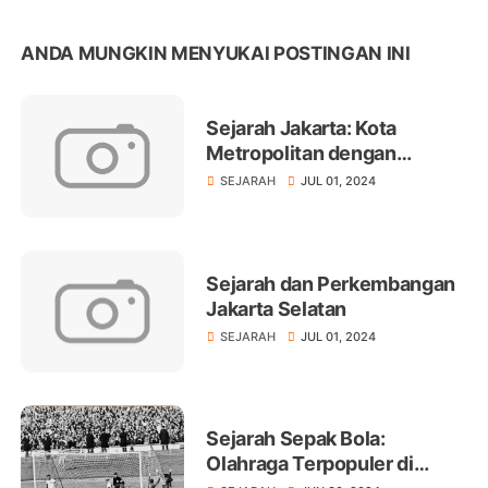
ANDA MUNGKIN MENYUKAI POSTINGAN INI
Sejarah Jakarta: Kota
Metropolitan dengan
Sejarah Panjang dan Kaya
SEJARAH
JUL 01, 2024
Sejarah dan Perkembangan
Jakarta Selatan
SEJARAH
JUL 01, 2024
Sejarah Sepak Bola:
Olahraga Terpopuler di