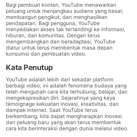
Bagi pembuat konten, YouTube menawarkan
peluang untuk menjangkau audiens yang besar,
membangun pengikut, dan menghasilkan
pendapatan. Bagi pengguna, YouTube
menyediakan akses tak tertandingi ke informasi,
hiburan, dan komunitas. Dengan terus
mengembangkan dan beradaptasi, YouTube
diatur untuk terus membentuk masa depan
konsumsi dan pembuatan video.
Kata Penutup
YouTube adalah lebih dari sekadar platform
berbagi video; ini adalah fenomena budaya yang
telah mengubah cara kita terhubung, belajar, dan
mengekspresikan diri. Sejarahnya yang kaya
témoignage kekuatan inovasi, kreativitas, dan
dampak internet. Saat YouTube terus
berkembang, kita dapat mengharapkan inovasi
dan peluang baru yang akan terus membentuk
cara kita berinteraksi dengan dunia melalui video.