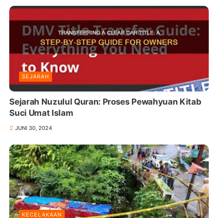
SEJARAH
Sejarah Nuzulul Quran: Proses Pewahyuan Kitab
Suci Umat Islam
JUNI 30, 2024
KECELAKAAN