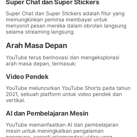
Super Chat dan Super Stickers
Super Chat dan Super Stickers adalah fitur yang
memungkinkan pemirsa membayar untuk
menyorot pesan mereka dalam obrolan langsung
selama streaming langsung.
Arah Masa Depan
YouTube terus berinovasi dan mengeksplorasi
arah masa depan, termasuk:
Video Pendek
YouTube meluncurkan YouTube Shorts pada tahun
2021, sebuah platform untuk video pendek dan
vertikal.
AI dan Pembelajaran Mesin
YouTube memanfaatkan AI dan pembelajaran
mesin untuk meningkatkan pengalaman
pengguna, seperti rekomendasi video yang