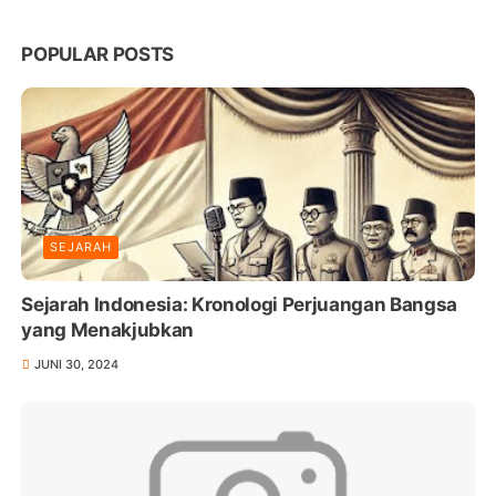
POPULAR POSTS
SEJARAH
Sejarah Indonesia: Kronologi Perjuangan Bangsa
yang Menakjubkan
JUNI 30, 2024